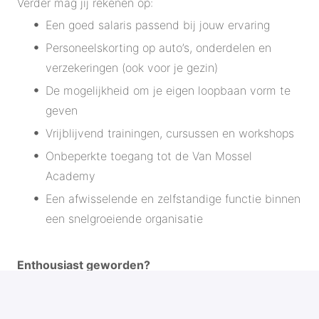
Verder mag jij rekenen op:
Een goed salaris passend bij jouw ervaring
Personeelskorting op auto’s, onderdelen en
verzekeringen (ook voor je gezin)
De mogelijkheid om je eigen loopbaan vorm te
geven
Vrijblijvend trainingen, cursussen en workshops
Onbeperkte toegang tot de Van Mossel
Academy
Een afwisselende en zelfstandige functie binnen
een snelgroeiende organisatie
Enthousiast geworden?
Solliciteren kan eenvoudig via de website.
We kijken ernaar uit om jou te verwelkomen in ons