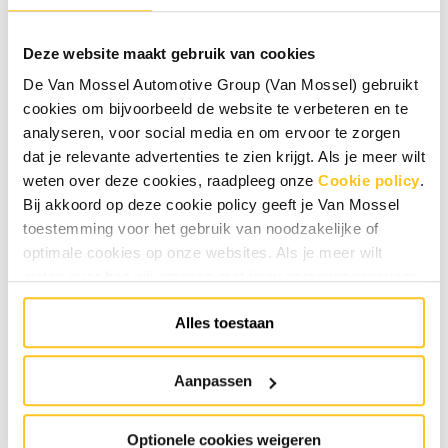
Amsterdam
zoeken wij versterking in de werkplaats.
In deze afwisselende functie ben jij samen met jouw
Deze website maakt gebruik van cookies
collega’s verantwoordelijk voor het correct en tijdig
uitvoeren van onderhoud en reparaties aan de auto’s
De Van Mossel Automotive Group (Van Mossel) gebruikt
van onze klanten.
cookies om bijvoorbeeld de website te verbeteren en te
analyseren, voor social media en om ervoor te zorgen
Je werkt in een moderne en uitstekend uitgeruste
dat je relevante advertenties te zien krijgt. Als je meer wilt
werkplaats met de nieuwste diagnose- en
weten over deze cookies, raadpleeg onze
Cookie policy
.
onderhoudstechnieken. Je sleutelt voornamelijk aan
Bij akkoord op deze cookie policy geeft je Van Mossel
Nissan-modellen, maar óók aan
Alpine
, het
toestemming voor het gebruik van noodzakelijke of
exclusieve sportmerk dat bekendstaat om zijn
optimale cookies op onze websites. Als je meer wilt
lichtgewicht constructies en performance–techniek.
weten over hoe wij omgaan met jouw persoonsgegevens,
Een unieke kans voor monteurs die graag werken aan
raadpleeg onze
Privacyverklaring
. Specifiek voor
iets bijzonders.
Alles toestaan
sollicitaties raadpleeg onze
HR Privacyverklaring
.
Je
Daarnaast zie je dankzij onze premium
kunt de cookie instellingen te allen tijde aanpassen via de
dienstverlening ook regelmatig auto’s van andere
link onderaan de website.
Aanpassen
merken voorbijkomen. Dat zorgt voor veel afwisseling
in jouw werkdag.
Optionele cookies weigeren
Je werkzaamheden bestaan onder andere uit: