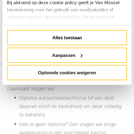
Bij akkoord op deze cookie policy geeft je Van Mossel
Vooral op het gebied van (de-) montage gaat de
toestemming voor het gebruik van noodzakelijke of
autoschadetechnicus een steeds prominentere rol
optimale cookies op onze websites. Als je meer wilt
spelen in het schadeherstelproces. Het herstellen van
weten over hoe wij omgaan met jouw persoonsgegevens,
voertuigsystemen is jouw kerntaak.
raadpleeg onze
Privacyverklaring
. Specifiek voor
Alles toestaan
sollicitaties raadpleeg onze
HR Privacyverklaring
.
Je
Wie ben jij?
kunt de cookie instellingen te allen tijde aanpassen via de
Je bent een ervaren schadehersteller die zich graag
link onderaan de website.
Aanpassen
verder wil ontwikkelen of je hebt al ervaring als
autoschadetechnicus. Je werkt graag in een team en
Optionele cookies weigeren
bent stressbestendig. Klantgericht zijn is jouw
tweede natuur en lever jij kwalitatief goed werk af!
Daarnaast vragen wij:
Diploma autoschadetechnicus (of een deel
daarvan en/of de bereidheid om deze volledig
te behalen);
Heb je geen diploma? Dan vragen we enige
werkervaring in een soortgelijke functie;