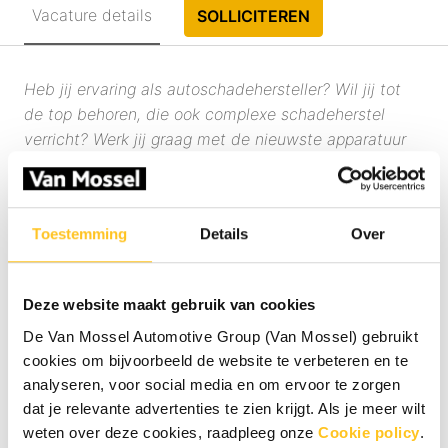
Vacature details
SOLLICITEREN
Heb jij ervaring als autoschadehersteller? Wil jij tot
de top behoren, die ook complexe schadeherstel
verricht? Werk jij graag met de nieuwste apparatuur
en technieken en wil jij de beste kwaliteit leveren?
Lees dan snel verder!
Toestemming
Details
Over
Wat ga je doen?
In de schadeherstelbranche zien we de ontwikkeling
dat er steeds meer onderscheid gemaakt wordt
Deze website maakt gebruik van cookies
tussen eenvoudige en complexe schadeherstel. Met
De Van Mossel Automotive Group (Van Mossel) gebruikt
het steeds complexer worden van de auto in de
cookies om bijvoorbeeld de website te verbeteren en te
toekomst zijn mensen nodig die verder kunnen en
analyseren, voor social media en om ervoor te zorgen
willen gaan dan het huidige vak van schadeherstel.
dat je relevante advertenties te zien krijgt. Als je meer wilt
Jij bent een expert op het gebied van
weten over deze cookies, raadpleeg onze
Cookie policy
.
voertuigsystemen waarin elektronica verwerkt is.