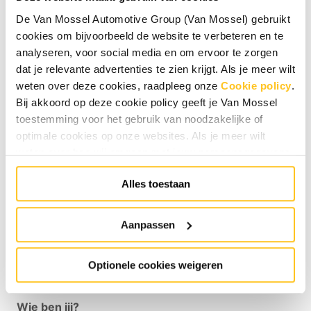
hiervoor nauw samen met je collega’s autotechnici en
De Van Mossel Automotive Group (Van Mossel) gebruikt
hebt contact met klanten en indien nodig de
cookies om bijvoorbeeld de website te verbeteren en te
importeur om zo de juiste oplossing te vinden. Om je
analyseren, voor social media en om ervoor te zorgen
werk goed uit te voeren, volg je de richtlijnen van Van
dat je relevante advertenties te zien krijgt. Als je meer wilt
Mossel en van de importeur.
weten over deze cookies, raadpleeg onze
Cookie policy
.
Jouw werkzaamheden in het kort:
Bij akkoord op deze cookie policy geeft je Van Mossel
toestemming voor het gebruik van noodzakelijke of
Stellen van diagnoses bij mechanische en
optimale cookies op onze websites. Als je meer wilt
storingen;
weten over hoe wij omgaan met jouw persoonsgegevens,
Stellen van diagnoses bij elektrische storingen;
raadpleeg onze
Privacyverklaring
. Specifiek voor
Alles toestaan
sollicitaties raadpleeg onze
HR Privacyverklaring
.
Je
Opvolgen van alle bijkomende werkzaamheden
kunt de cookie instellingen te allen tijde aanpassen via de
en contact die voortvloeien uit de diagnoses;
link onderaan de website.
Aanpassen
Te woord staan van klanten om de juiste
diagnose te kunnen stellen of uitleg te geven
Optionele cookies weigeren
over een reparatie.
Wie ben jij?