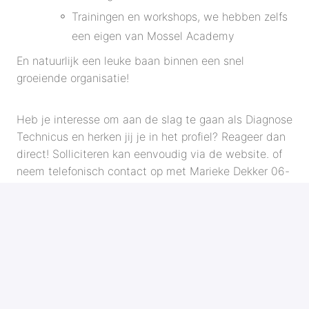
Trainingen en workshops, we hebben zelfs
een eigen van Mossel Academy
En natuurlijk een leuke baan binnen een snel
groeiende organisatie!
Heb je interesse om aan de slag te gaan als Diagnose
Technicus en herken jij je in het profiel? Reageer dan
direct! Solliciteren kan eenvoudig via de website. of
neem telefonisch contact op met Marieke Dekker 06-
10460533
Acquisitie naar aanleiding van deze vacature wordt
niet op prijs gesteld.
SOLLICITEREN