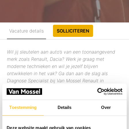
Vacature details
SOLLICITEREN
Wil jij sleutelen aan auto’s van een toonaangevend
merk zoals Renault, Dacia? Werk je graag met
moderne technieken en wil je jezelf blijven
ontwikkelen in het vak? Ga dan aan de slag als
Diagnose Specialist bij Van Mossel Renault in
Barendrecht.
Wat ga je doen?
Toestemming
Details
Over
Als Diagnose Specialist ben jij verantwoordelijk voor
de diagnoses en reparaties bij (complexe)
mechanische en elektrische storingen. Je werkt
Deze website maakt gebruik van cookies