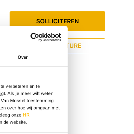
SOLLICITEREN
DEEL VACATURE
Over
te verbeteren en te
gt. Als je meer wilt weten
 je Van Mossel toestemming
eten over hoe wij omgaan met
adpleeg onze
HR
an de website.