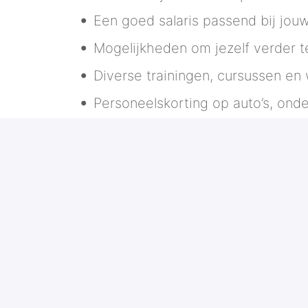
Een goed salaris passend bij jouw
Mogelijkheden om jezelf verder 
Diverse trainingen, cursussen en
Personeelskorting op auto’s, ond
Een zelfstandige en afwisselende 
De kans om een sturende rol te h
Enthousiast geworden?
Klinkt dit als jouw nieuwe uitdaging? S
kijken ernaar uit om jou te ontmoeten