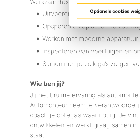
Werkzaamheden waar je dagelijks mee
Optionele cookies wei
Uitvoeren van onderhoudsbeurten
Opsporen en oplossen van storin
Werken met moderne apparatuur 
Inspecteren van voertuigen en o
Samen met je collega’s zorgen vo
Wie ben jij?
Jij hebt ruime ervaring als automonte
Automonteur neem je verantwoordelij
coach je collega’s waar nodig. Je vindt
ontwikkelen en werkt graag samen in
staat.