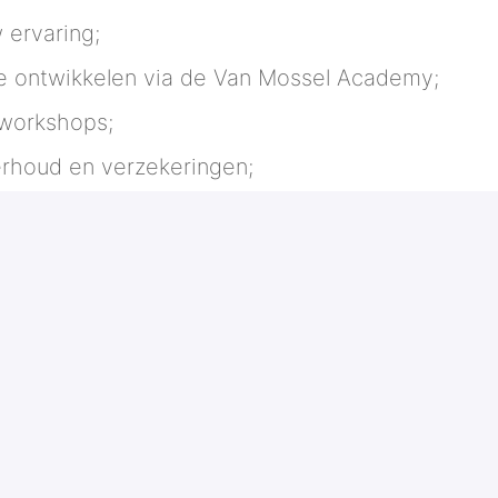
 ervaring;
te ontwikkelen via de Van Mossel Academy;
 workshops;
erhoud en verzekeringen;
functie;
ebben in de werkplaats.
olliciteer dan direct via onze website. Wij
!