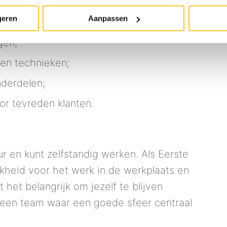
 bezig bent:
geren
Aanpassen
 en reparaties;
gen;
en technieken;
nderdelen;
or tevreden klanten.
ur en kunt zelfstandig werken. Als Eerste
kheid voor het werk in de werkplaats en
 het belangrijk om jezelf te blijven
 een team waar een goede sfeer centraal