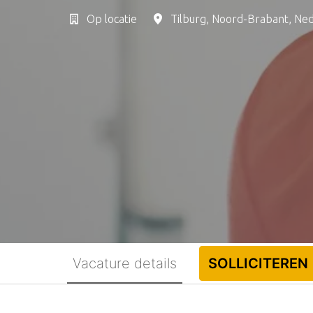
Op locatie
Tilburg
,
Noord-Brabant
,
Ned
Vacature details
SOLLICITEREN