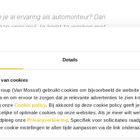
b je al ervaring als automonteur? Dan
aan voor jou! Je komt te werken met
en Fiat en gebruikt dagelijks moderne
rijg je volop mogelijkheden om jezelf
ellig en hecht team.
Details
 van cookies
l FJAM ben jij samen met jouw collega’s
oup (Van Mossel) gebruikt cookies om bijvoorbeeld de website 
 en om ervoor te zorgen dat je relevante advertenties te zien krij
en de reparaties van de auto’s van onze
eg onze
Cookie policy
. Bij akkoord op deze cookie policy geeft
uto weer veilig en in topconditie de weg op
elijke of optimale cookies op onze websites. Als je meer wilt w
erken Alfa Romeo, Jeep en Fiat, maar ook
adpleeg onze
Privacyverklaring
. Specifiek voor sollicitaties ra
e cookie instellingen te allen tijde aanpassen via de link ondera
in onze werkplaats.