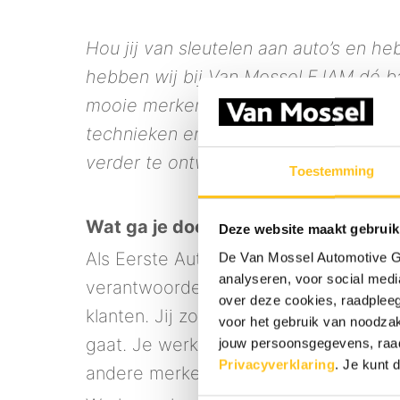
Hou jij van sleutelen aan auto’s en he
hebben wij bij Van Mossel FJAM dé b
mooie merken zoals Alfa Romeo, Jeep 
technieken en apparatuur. Daarnaast k
verder te ontwikkelen binnen een gez
Toestemming
Wat ga je doen?
Deze website maakt gebruik
Als Eerste Automonteur bij Van Mosse
De Van Mossel Automotive Gr
analyseren, voor social media
verantwoordelijk voor het onderhoud 
over deze cookies, raadple
klanten. Jij zorgt ervoor dat iedere a
voor het gebruik van noodzak
gaat. Je werkt voornamelijk aan de m
jouw persoonsgegevens, ra
Privacyverklaring
.
Je kunt d
andere merken kunnen voorbij komen 