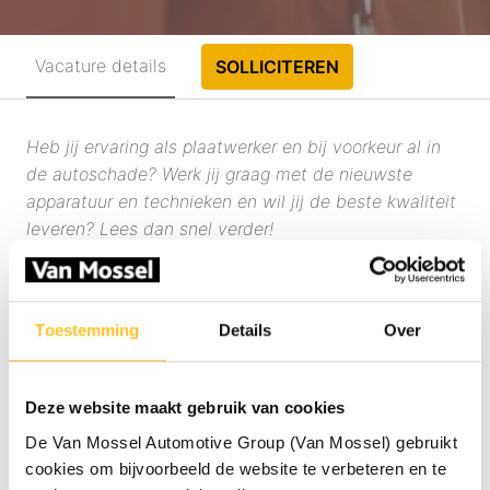
Vacature details
SOLLICITEREN
Heb jij ervaring als plaatwerker en bij voorkeur al in
de autoschade? Werk jij graag met de nieuwste
apparatuur en technieken en wil jij de beste kwaliteit
leveren? Lees dan snel verder!
Wat ga je doen?
Als plaatwerker weet jij wat de beste oplossing is
Toestemming
Details
Over
voor de klant. Je werkt met een richtbank en herstelt
en last grote plaatdelen. Daarnaast kun je denken aan
werkzaamheden zoals uitdeuken en het richten,
Deze website maakt gebruik van cookies
meten en uitlijnen van carrosserieën. Er is veel
De Van Mossel Automotive Group (Van Mossel) gebruikt
afwisseling, want elke dag zie jij weer verschillende
cookies om bijvoorbeeld de website te verbeteren en te
merken en modellen met allerlei type schades. Op