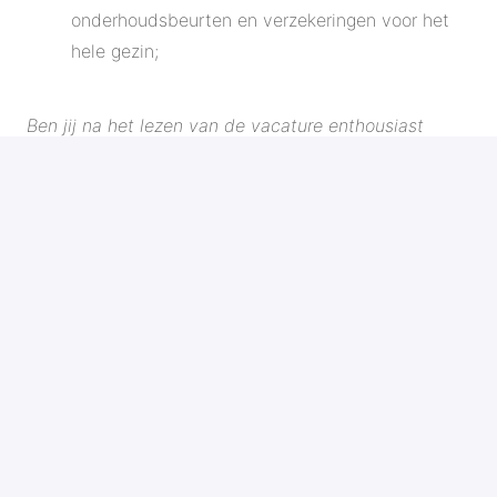
onderhoudsbeurten en verzekeringen voor het
hele gezin;
Ben jij na het lezen van de vacature enthousiast
geworden? Solliciteren kan eenvoudig via de website.
SOLLICITEREN
DEEL VACATURE