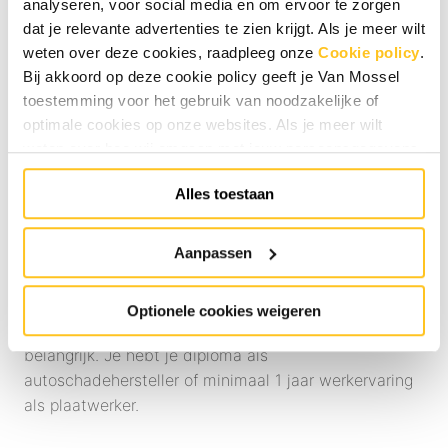
analyseren, voor social media en om ervoor te zorgen
onze vestiging in Oirschot werken wij met de
dat je relevante advertenties te zien krijgt. Als je meer wilt
nieuwste gereedschappen en apparatuur. Vanuit de
weten over deze cookies, raadpleeg onze
Cookie policy
.
Van Mossel Academy volgen onze medewerkers
Bij akkoord op deze cookie policy geeft je Van Mossel
opleidingen om ook bij de nieuwste auto’s perfect
toestemming voor het gebruik van noodzakelijke of
herstel uit te voeren. Ook jij kan natuurlijk gebruik
optimale cookies op onze websites. Als je meer wilt
weten over hoe wij omgaan met jouw persoonsgegevens,
maken van de opleidingsmogelijkheden om je te
raadpleeg onze
Privacyverklaring
. Specifiek voor
blijven ontwikkelen.
Alles toestaan
sollicitaties raadpleeg onze
HR Privacyverklaring
.
Je
kunt de cookie instellingen te allen tijde aanpassen via de
Wie ben jij?
link onderaan de website.
Aanpassen
Jij bent een enthousiaste en flexibele plaatwerker
met al enige ervaring in het vak. Je kent het reilen en
zeilen in de werkplaats en werkt graag in een
Optionele cookies weigeren
specialistisch team. Kwaliteit afleveren is voor jou erg
belangrijk. Je hebt je diploma als
autoschadehersteller of minimaal 1 jaar werkervaring
als plaatwerker.