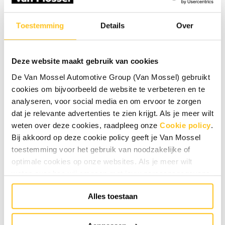
zelfstandig aan het werk? Wil jij alleen nog maar
tijdens kantoortijden werken? Lees dan snel verder!
Toestemming
Details
Over
Wat ga je doen?
Als ruitschade specialist ben jij verantwoordelijk voor
Deze website maakt gebruik van cookies
het herstellen van de ruitschades op de vestiging. Als
De Van Mossel Automotive Group (Van Mossel) gebruikt
ruitspecialist herstel jij kleine ruitschades zoals
cookies om bijvoorbeeld de website te verbeteren en te
sterreparaties en vervang je autoruiten. Daarnaast
analyseren, voor social media en om ervoor te zorgen
heb jij ervaring met het kalibreren van
dat je relevante advertenties te zien krijgt. Als je meer wilt
rijhulpsystemen (ADAS), statisch en dynamisch. Hoe
weten over deze cookies, raadpleeg onze
Cookie policy
.
kan een werkdag eruit zien? Wij werken binnen de
Bij akkoord op deze cookie policy geeft je Van Mossel
openingstijden van de vestigingen dus geen
toestemming voor het gebruik van noodzakelijke of
avondwerk en weekenden voor jou! Het
optimale cookies op onze websites. Als je meer wilt
weten over hoe wij omgaan met jouw persoonsgegevens,
klantcontactcentrum zorgt er dagelijks voor dat jij
raadpleeg onze
Privacyverklaring
. Specifiek voor
een gevulde agenda hebt. Zij zorgen er daarnaast
Alles toestaan
sollicitaties raadpleeg onze
HR Privacyverklaring
.
Je
voor dat de juiste ruiten worden besteld en bij de
kunt de cookie instellingen te allen tijde aanpassen via de
vestiging klaar staan. Wij werken met de modernste
link onderaan de website.
apparatuur en nieuwste technieken om dit voor elkaar