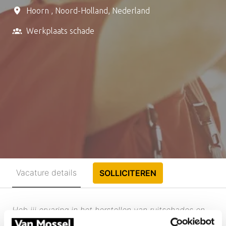
Hoorn
,
Noord-Holland
,
Nederland
Werkplaats schade
Vacature details
SOLLICITEREN
Heb jij ervaring in het herstellen van ruitschades en
vervangen van autoruiten? Ben jij daarnaast graag