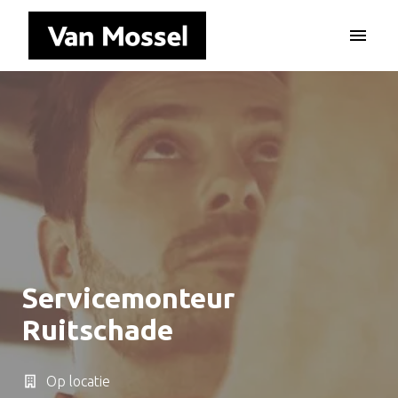
Overslaan
naar
Homepagina
content
Servicemonteur
Ruitschade
Op locatie