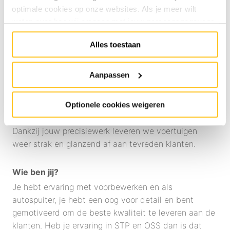
werkzaamheden bestaan onder andere uit:
optimale cookies op onze websites. Als je meer wilt
Schuren, plamuren en afplakken van voertuigen;
weten over hoe wij omgaan met jouw persoonsgegevens,
raadpleeg onze
Privacyverklaring
. Specifiek voor
Klaarmaken van auto’s voor de spuitafdeling;
Alles toestaan
sollicitaties raadpleeg onze
HR Privacyverklaring
.
Je
Mengen en bijtinten van kleuren;
kunt de cookie instellingen te allen tijde aanpassen via de
Spuiten van voertuigen in de One Stop
link onderaan de website.
Aanpassen
Solutions (OSS) cabine;
Controleren van spuitinventaris en netjes
Optionele cookies weigeren
houden van je werkplek.
Dankzij jouw precisiewerk leveren we voertuigen
weer strak en glanzend af aan tevreden klanten.
Wie ben jij?
Je hebt ervaring met voorbewerken en als
autospuiter, je hebt een oog voor detail en bent
gemotiveerd om de beste kwaliteit te leveren aan de
klanten. Heb je ervaring in STP en OSS dan is dat