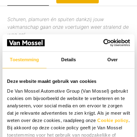
Schuren, plamuren én spuiten dankzij jouw
vakmanschap gaan onze voertuigen weer stralend de
weg op!
Werk jij graag met de nieuwste technieken en
apparatuur en staat kwaliteit bij jou voorop? Dan zijn
wij op zoek naar jou!
Toestemming
Details
Over
Wat ga je doen?
Deze website maakt gebruik van cookies
Als voorbewerker / spuiter versterk je het
De Van Mossel Automotive Group (Van Mossel) gebruikt
gemotiveerde team van Van Mossel Autoschade in
cookies om bijvoorbeeld de website te verbeteren en te
Weert. Je werkt in een moderne werkplaats met de
analyseren, voor social media en om ervoor te zorgen
nieuwste apparatuur en herstelt autoschades volgens
dat je relevante advertenties te zien krijgt. Als je meer wilt
de hoogste standaarden. Jij bent een onmisbare
weten over deze cookies, raadpleeg onze
Cookie policy
.
schakel in het schadeherstelproces, van de
Bij akkoord op deze cookie policy geeft je Van Mossel
voorbereiding tot het eindresultaat. Je
toestemming voor het gebruik van noodzakelijke of