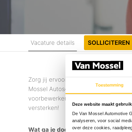
Vacature details
SOLLICITEREN
Zorg jij ervoor dat elke auto weer st
Toestemming
Mossel Autoschade in Eindhoven zijn
voorbewerker die met oog voor detail
Deze website maakt gebruik
versterken!
De Van Mossel Automotive Gr
analyseren, voor social media
over deze cookies, raadple
Wat ga je doen?