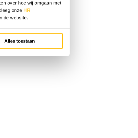
eten over hoe wij omgaan met
adpleeg onze
HR
an de website.
Alles toestaan