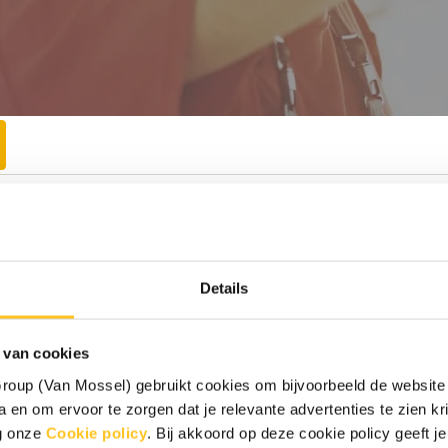
rak en glanzend de weg op gaat? Bij Van
Details
 we op zoek naar een ervaren
 en passie voor kwaliteit ons team komt
 van cookies
oup (Van Mossel) gebruikt cookies om bijvoorbeeld de website 
 en om ervoor te zorgen dat je relevante advertenties te zien krij
eg onze
Cookie policy
. Bij akkoord op deze cookie policy geeft