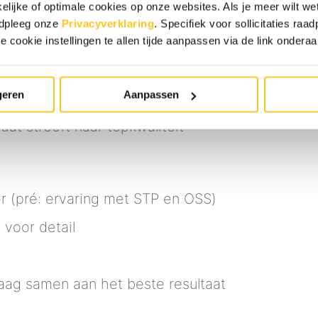
elijke of optimale cookies op onze websites. Als je meer wilt w
 het schadeherstelproces. Je zorgt dat
adpleeg onze
Privacyverklaring
. Specifiek voor sollicitaties ra
e worden. Je werkzaamheden bestaan uit:
e cookie instellingen te allen tijde aanpassen via de link ondera
an auto's
geren
Aanpassen
uur en technieken
t streeft naar topkwaliteit
r (pré: ervaring met STP en OSS)
voor detail
aag samen aan het beste resultaat