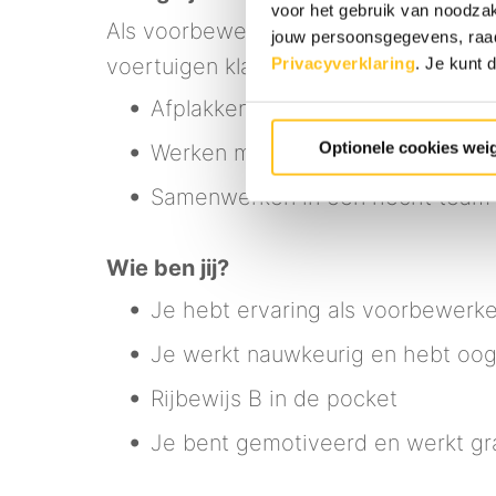
voor het gebruik van noodzak
Als voorbewerker ben jij onmisbaar in
jouw persoonsgegevens, ra
voertuigen klaar zijn om gespoten t
Privacyverklaring
.
Je kunt d
Afplakken, schuren en plamuren v
Optionele cookies wei
Werken met de nieuwste apparat
Samenwerken in een hecht team da
Wie ben jij?
Je hebt ervaring als voorbewerke
Je werkt nauwkeurig en hebt oog 
Rijbewijs B in de pocket
Je bent gemotiveerd en werkt gr