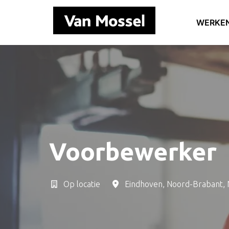
Overslaan
naar
WERKEN
Homepagina
content
Voorbewerker
Op locatie
Eindhoven
,
Noord-Brabant
,