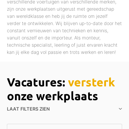
verschillende voertuigen van verschillende merken, 
zijn onze werkplaatsen uitgerust met gereedschap 
van wereldklasse en heb jij de ruimte om jezelf 
verder te ontwikkelen. Wij blijven up-to-date door het 
constant vernieuwen van technieken en kennis, 
vanuit onszelf en de importeur. Als monteur, 
technische specialist, leerling of juist ervaren kracht 
kan jij elke dag vol passie en trots werken en leren!  
Vacatures: 
versterk
onze werkplaats
LAAT FILTERS ZIEN