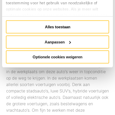
toestemming voor het gebruik van noodzakelijke of
optimale cookies op onze websites. Als je meer wilt
weten over hoe wij omgaan met jouw persoonsgegevens,
raadpleeg onze
Privacyverklaring
. Specifiek voor
Alles toestaan
sollicitaties raadpleeg onze
HR Privacyverklaring
.
Je
Werken in de 
werkplaats
kunt de cookie instellingen te allen tijde aanpassen via de
link onderaan de website.
bij Van Mossel
Aanpassen
Optionele cookies weigeren
Iedere dag komen er tal van auto's de werkplaats in 
voor onderhoud en reparatie. Het is aan de collega's 
in de werkplaats om deze auto's weer in topconditie 
op de weg te krijgen. In de werkplaatsen komen 
allerlei soorten voertuigen voorbij. Denk aan 
compacte stadsauto's, luxe SUV's, hybride voertuigen 
of volledig elektrische auto's. Daarnaast natuurlijk ook 
de grotere voertuigen, zoals bestelwagens en 
vrachtauto's. Om fijn te werken met deze 