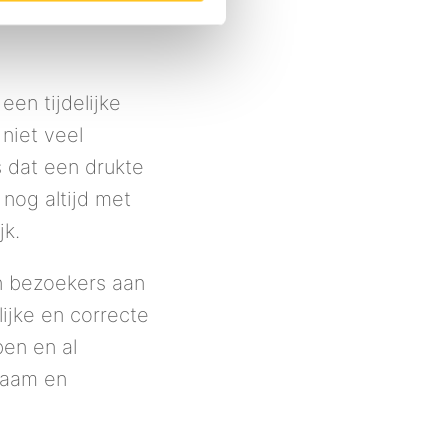
  
en tijdelijke 
niet veel 
 dat een drukte 
nog altijd met 
k. 
n bezoekers aan 
ijke en correcte 
en en al 
naam en 