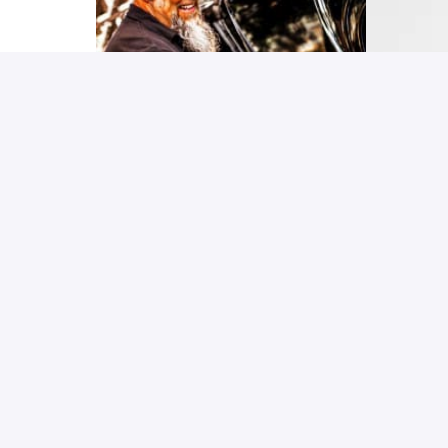
Edwin
Chauffeur 
Ac
Autotransport
b
LEES MEER