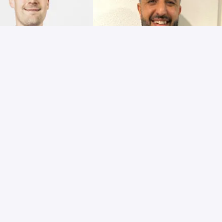
Daan
Rachid
countmanager 
Vestigingsdirecteu
ij Van Mossel 
r bij Van Mossel 
Autolease
Autoschade
LEES MEER
LEES MEER