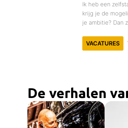
Ik heb een zelfst
krijg je de mogel
je ambitie? Dan 
VACATURES
De verhalen va