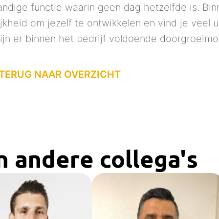
andige functie waarin geen dag hetzelfde is. Bin
ijkheid om jezelf te ontwikkelen en vind je veel u
zijn er binnen het bedrijf voldoende doorgroeimo
TERUG NAAR OVERZICHT
n andere collega's