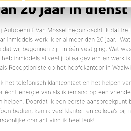
n 20 jaar in dienst 
ij Autobedrijf Van Mossel begon dacht ik dat het e
ar inmiddels werk ik er al meer dan 20 jaar.  Wat 
dat wij begonnen zijn in één vestiging. Wat was
 heb inmiddels al veel jubilea gevierd en werk ik 
 als Receptioniste op het hoofdkantoor in Waalwij
ik het telefonisch klantcontact en het helpen va
g er écht energie van als ik iemand op een vriendel
n helpen. Doordat ik een eerste aanspreekpunt b
foon bedien, ken ik veel klanten en collega’s bij 
soonlijke contact vind ik heel leuk!