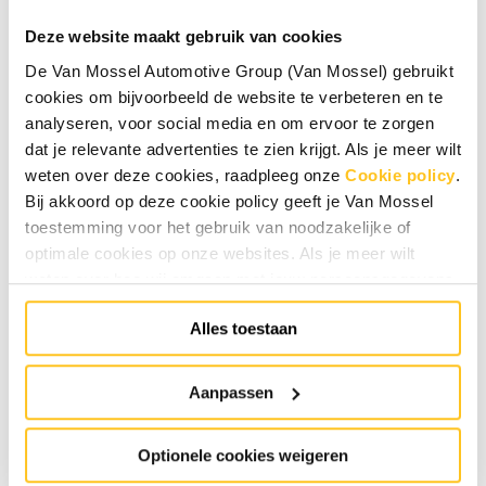
en tijdig onderhoud aan de auto’s van onze klanten.
Deze website maakt gebruik van cookies
Je komt te werken in een mooie werkplaats waar
gebruik wordt gemaakt van de nieuwste technieken
De Van Mossel Automotive Group (Van Mossel) gebruikt
en modernste apparatuur. Werkzaamheden waar je
cookies om bijvoorbeeld de website te verbeteren en te
dagelijks mee te maken kan krijgen zijn:
analyseren, voor social media en om ervoor te zorgen
dat je relevante advertenties te zien krijgt. Als je meer wilt
Het inspecteren, onderhouden en repareren van
weten over deze cookies, raadpleeg onze
Cookie policy
.
auto’s of (deel)systemen daarvan;
Bij akkoord op deze cookie policy geeft je Van Mossel
Het opsporen van storingen;
toestemming voor het gebruik van noodzakelijke of
Je geeft de klant uitleg over een uitgevoerde
optimale cookies op onze websites. Als je meer wilt
weten over hoe wij omgaan met jouw persoonsgegevens,
reparatie.
raadpleeg onze
Privacyverklaring
. Specifiek voor
Alles toestaan
sollicitaties raadpleeg onze
HR Privacyverklaring
.
Je
Wie ben jij?
kunt de cookie instellingen te allen tijde aanpassen via de
Het is fijn als je al enige ervaring hebt opgedaan als
link onderaan de website.
Aanpassen
monteur, maar dit kan ook door middel van stages.
Het belangrijkste is dat je nauwkeurig te werk gaat
en je jezelf wil blijven ontwikkelen. Daarnaast vind jij
Optionele cookies weigeren
het fijn om te werken in een team dat samenwerkt en