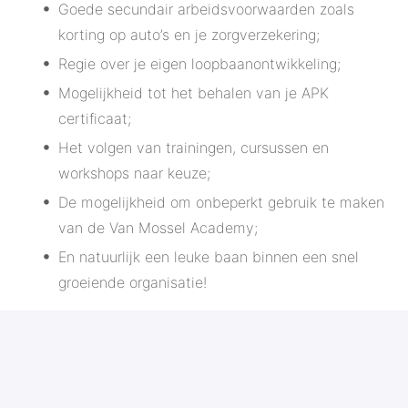
Goede secundair arbeidsvoorwaarden zoals
korting op auto’s en je zorgverzekering;
Regie over je eigen loopbaanontwikkeling;
Mogelijkheid tot het behalen van je APK
certificaat;
Het volgen van trainingen, cursussen en
workshops naar keuze;
De mogelijkheid om onbeperkt gebruik te maken
van de Van Mossel Academy;
En natuurlijk een leuke baan binnen een snel
groeiende organisatie!
Heb jij interesse gekregen in deze vacature en herken
jij jezelf in bovenstaand profiel? Solliciteer dan
eenvoudig via de website.