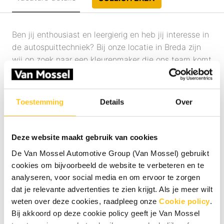
Ben jij enthousiast en leergierig en heb jij interesse in
de autospuittechniek? Bij onze locatie in Breda zijn
wij op zoek naar een kleurenmaker die ons team komt
versterken. Heb jij oog voor detail en werk je graag
met de nieuwste technologieën? Dan is deze functie
misschien wel iets voor jou! Schroom niet om contact
Toestemming
Details
Over
op te nemen als je vragen hebt.
Wat ga je doen?
Als kleurenmaker ben je verantwoordelijk voor het
Deze website maakt gebruik van cookies
meten van kleuren, het maken van de juiste
De Van Mossel Automotive Group (Van Mossel) gebruikt
kleurnuances en het samenwerken met de spuiter om
cookies om bijvoorbeeld de website te verbeteren en te
het beste eindresultaat te behalen. Je taken
analyseren, voor social media en om ervoor te zorgen
omvatten:
dat je relevante advertenties te zien krijgt. Als je meer wilt
weten over deze cookies, raadpleeg onze
Cookie policy
.
Kleuren meten met behulp van een
Bij akkoord op deze cookie policy geeft je Van Mossel
spectrometer om de juiste tinten vast te stellen.