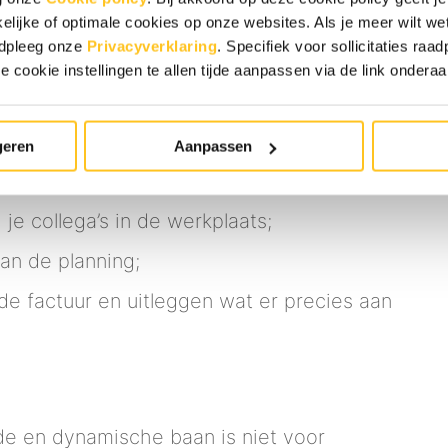
 – jij zorgt dat alles soepel verloopt! Je
elijke of optimale cookies op onze websites. Als je meer wilt w
 met je collega’s in de werkplaats. En
adpleeg onze
Privacyverklaring
. Specifiek voor sollicitaties ra
ten tevreden en met een glimlach weggaan.
e cookie instellingen te allen tijde aanpassen via de link ondera
geren
Aanpassen
 werkzaamheden aan de auto;
e collega’s in de werkplaats;
n de planning;
e factuur en uitleggen wat er precies aan
nde en dynamische baan is niet voor