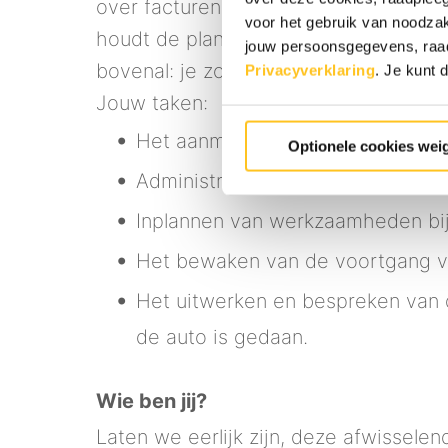
over facturen, schade of garantieclaims
voor het gebruik van noodzak
houdt de planning bij en communiceert
jouw persoonsgegevens, ra
bovenal: je zorgt ervoor dat de klan
Privacyverklaring
.
Je kunt d
Jouw taken:
Het aanmaken van werkorders;
Optionele cookies wei
Administratief verwerken van de
Inplannen van werkzaamheden bij j
Het bewaken van de voortgang va
Het uitwerken en bespreken van d
de auto is gedaan.
Wie ben jij?
Laten we eerlijk zijn, deze afwissele