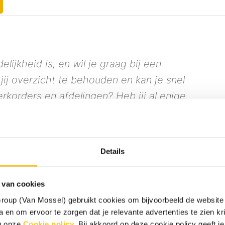
elijkheid is, en wil je graag bij een
jij overzicht te behouden en kan je snel
rkorders en afdelingen? Heb jij al enige
an de volgende stap? Lees dan snel verder,
u!
Details
t van de werkplaats. Jij bent het eerste
 van cookies
gt ervoor dat alles rondom hun auto goed
oup (Van Mossel) gebruikt cookies om bijvoorbeeld de website 
maken tot het beantwoorden van vragen
 en om ervoor te zorgen dat je relevante advertenties te zien krij
eg onze
Cookie policy
. Bij akkoord op deze cookie policy geeft