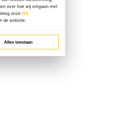
eten over hoe wij omgaan met
adpleeg onze
HR
an de website.
Alles toestaan