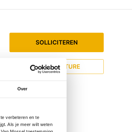
SOLLICITEREN
DEEL VACATURE
Over
te verbeteren en te
gt. Als je meer wilt weten
 je Van Mossel toestemming