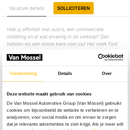
Vacature details
SOLLICITEREN
Heb jij affiniteit met auto's, een commerciële
instelling en al wat ervaring in de verkoop? Dan
hebben wij een mooie kans voor jou! Het merk Ford
gaat de komende tijd 5 splinternieuwe modellen
introduceren, daarvoor zoeken wij versterking van ons
salesteam, wil jij onderdeleel worden van dit succes?
Voor onze moderne Van Mossel Ford vestiging in
Toestemming
Details
Over
Tilburg zijn wij op zoek naar een enthousiaste
verkoopadviseur die onze klanten op een
Deze website maakt gebruik van cookies
klantgerichte en overtuigende manier begeleidt bij de
aankoop van hun nieuwe of gebruikte Ford.
De Van Mossel Automotive Group (Van Mossel) gebruikt
cookies om bijvoorbeeld de website te verbeteren en te
analyseren, voor social media en om ervoor te zorgen
Wat ga je doen?
dat je relevante advertenties te zien krijgt. Als je meer wilt
Als verkoopadviseur bij Van Mossel Ford in Tilburg