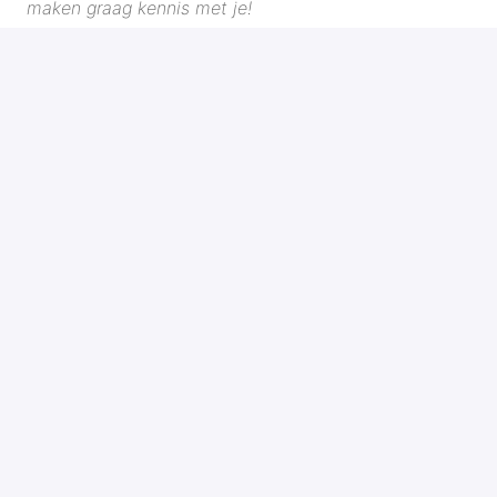
maken graag kennis met je!
SOLLICITEREN
DEEL VACATURE
Homepagina
Privacy