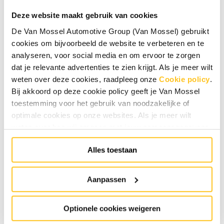
kwaliteit ons team komt versterken!
Deze website maakt gebruik van cookies
De Van Mossel Automotive Group (Van Mossel) gebruikt
Wat ga je doen?
cookies om bijvoorbeeld de website te verbeteren en te
Als voorbewerker ben jij onmisbaar in het
analyseren, voor social media en om ervoor te zorgen
schadeherstelproces. Je zorgt dat voertuigen klaar
dat je relevante advertenties te zien krijgt. Als je meer wilt
zijn om gespoten te worden. Je werkzaamheden
weten over deze cookies, raadpleeg onze
Cookie policy
.
bestaan uit:
Bij akkoord op deze cookie policy geeft je Van Mossel
Afplakken, schuren en plamuren van auto's
toestemming voor het gebruik van noodzakelijke of
optimale cookies op onze websites. Als je meer wilt
Werken met de nieuwste apparatuur en
weten over hoe wij omgaan met jouw persoonsgegevens,
technieken
raadpleeg onze
Privacyverklaring
. Specifiek voor
Samenwerken in een hecht team dat streeft
Alles toestaan
sollicitaties raadpleeg onze
HR Privacyverklaring
.
Je
naar topkwaliteit
kunt de cookie instellingen te allen tijde aanpassen via de
link onderaan de website.
Aanpassen
Wie ben jij?
Je hebt ervaring als voorbewerker (pré: ervaring
Optionele cookies weigeren
met STP en OSS)