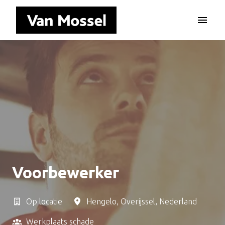
Overslaan
naar
Homepagina
content
Voorbewerker
Op locatie
Hengelo
,
Overijssel
,
Nederland
Werkplaats schade